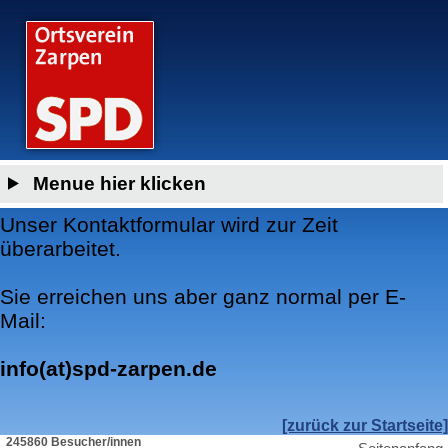
Menue hier klicken
Unser Kontaktformular wird zur Zeit
überarbeitet.
Sie erreichen uns aber ganz normal per E-
Mail:
info(at)spd-zarpen.de
[zurück zur Startseite]
245860 Besucher/innen