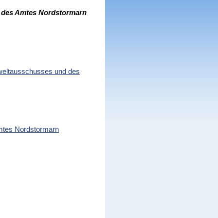
en des Amtes Nordstormarn
weltausschusses und des
Amtes Nordstormarn