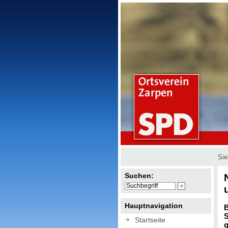
Sie
Suchen:
Hauptnavigation
B
S
Startseite
g